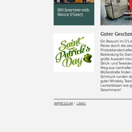
IBN Interview with
Maura O’Leary
Guter Geschm
Ein Besuch im O’Lea
Reise durch die a
Produktlandschafte
Bekleidung für Dam
große Auswahl irisc
Strick- und Tweedwa
Weg aus namhaften 
Müllerstraße finden
Schmuck runden da
guter Whiskey, Tee
Leckerbissen wie g
Geschmack!
IMPRESSUM
/
LINKS