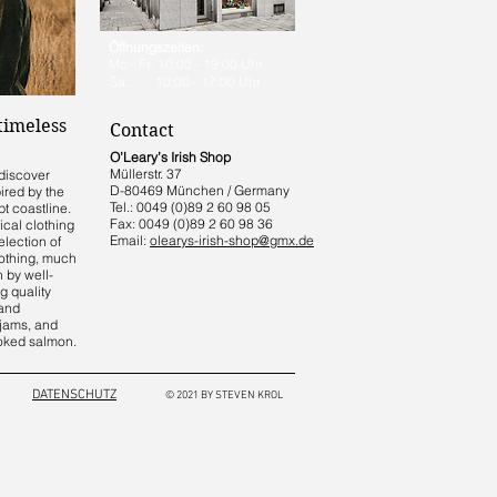
Öffnungszeiten:
Mo - Fr: 10:00 - 19:00 Uhr
Sa: 10:00 - 17:00 Uhr
 timeless
Contact
O’Leary’s Irish Shop
Müllerstr. 37
 discover
D-80469 München / Germany
pired by the
Tel.: 0049 (0)89 2 60 98 05
t coastline.
Fax: 0049 (0)89 2 60 98 36
cal clothing
Email:
olearys-irish-shop@gmx.de
election of
lothing, much
 by well-
g quality
 and
, jams, and
moked salmon.
DATENSCHUTZ
© 2021 BY STEVEN KROL