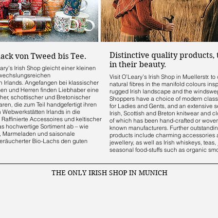
Distinctive quality products,
ack von Tweed bis Tee.
in their beauty.
ry’s Irish Shop gleicht einer kleinen
bwechslungsreichen
Visit O’Leary’s Irish Shop in Muellerstr. to
n Irlands. Angefangen bei klassischer
natural fibres in the manifold colours ins
en und Herren finden Liebhaber eine
rugged Irish landscape and the windswep
her, schottischer und Bretonischer
Shoppers have a choice of modern classi
ren, die zum Teil handgefertigt ihren
for Ladies and Gents, and an extensive s
Webwerkstätten Irlands in die
Irish, Scottish and Breton knitwear and c
. Raffinierte Accessoires und keltischer
of which has been hand-crafted or woven
s hochwertige Sortiment ab – wie
known manufacturers. Further outstandin
s, Marmeladen und saisonale
products include charming accessories
eräucherter Bio-Lachs den guten
jewellery, as well as Irish whiskeys, teas
seasonal food-stuffs such as organic s
THE ONLY IRISH SHOP IN MUNICH